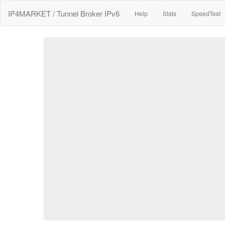
IP4MARKET / Tunnel Broker IPv6
Help
Stats
SpeedTest